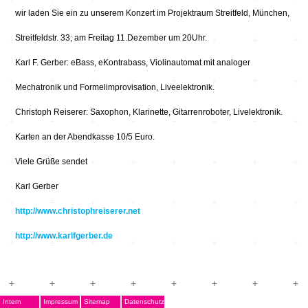
wir laden Sie ein zu unserem Konzert im Projektraum Streitfeld, München,
Streitfeldstr. 33; am Freitag 11.Dezember um 20Uhr.
Karl F. Gerber: eBass, eKontrabass, Violinautomat mit analoger
Mechatronik und Formelimprovisation, Liveelektronik.
Christoph Reiserer: Saxophon, Klarinette, Gitarrenroboter, Livelektronik.
Karten an der Abendkasse 10/5 Euro.
Viele Grüße sendet
Karl Gerber
http://www.christophreiserer.net
http://www.karlfgerber.de
Intern
Impressum
Sitemap
Datenschutz