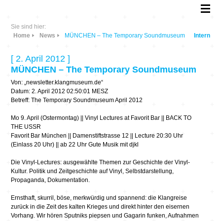
Sie sind hier:
Home
News
MÜNCHEN – The Temporary Soundmuseum
Intern
[ 2. April 2012 ]
MÜNCHEN – The Temporary Soundmuseum
Von: „newsletter.klangmuseum.de“
Datum: 2. April 2012 02:50:01 MESZ
Betreff: The Temporary Soundmuseum April 2012
Mo 9. April (Ostermontag) || Vinyl Lectures at Favorit Bar || BACK TO
THE USSR
Favorit Bar München || Damenstiftstrasse 12 || Lecture 20:30 Uhr
(Einlass 20 Uhr) || ab 22 Uhr Gute Musik mit djkl
Die Vinyl-Lectures: ausgewählte Themen zur Geschichte der Vinyl-
Kultur. Politik und Zeitgeschichte auf Vinyl, Selbstdarstellung,
Propaganda, Dokumentation.
Ernsthaft, skurril, böse, merkwürdig und spannend: die Klangreise
zurück in die Zeit des kalten Krieges und direkt hinter den eisernen
Vorhang. Wir hören Sputniks piepsen und Gagarin funken, Aufnahmen