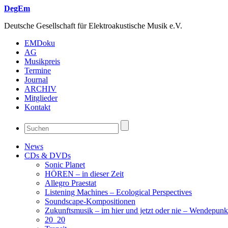
DegEm
Deutsche Gesellschaft für Elektroakustische Musik e.V.
EMDoku
AG
Musikpreis
Termine
Journal
ARCHIV
Mitglieder
Kontakt
News
CDs & DVDs
Sonic Planet
HÖREN – in dieser Zeit
Allegro Praestat
Listening Machines – Ecological Perspectives
Soundscape-Kompositionen
Zukunftsmusik – im hier und jetzt oder nie – Wendepunk
20_20