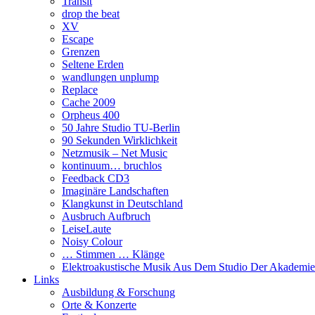
Transit
drop the beat
XV
Escape
Grenzen
Seltene Erden
wandlungen unplump
Replace
Cache 2009
Orpheus 400
50 Jahre Studio TU-Berlin
90 Sekunden Wirklichkeit
Netzmusik – Net Music
kontinuum… bruchlos
Feedback CD3
Imaginäre Landschaften
Klangkunst in Deutschland
Ausbruch Aufbruch
LeiseLaute
Noisy Colour
… Stimmen … Klänge
Elektroakustische Musik Aus Dem Studio Der Akademie
Links
Ausbildung & Forschung
Orte & Konzerte