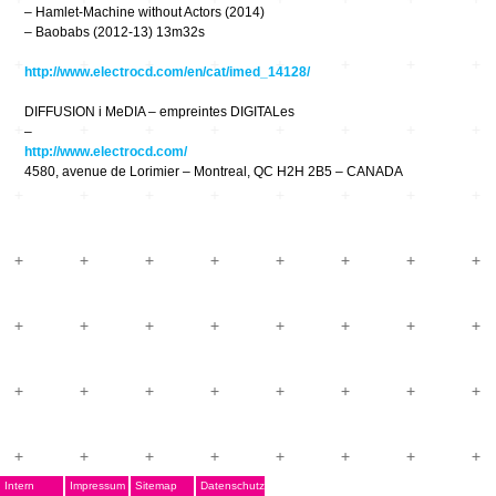
– Hamlet-Machine without Actors (2014)
– Baobabs (2012-13) 13m32s
http://www.electrocd.com/en/cat/imed_14128/
DIFFUSION i MeDIA – empreintes DIGITALes
–
http://www.electrocd.com/
4580, avenue de Lorimier – Montreal, QC H2H 2B5 – CANADA
Intern
Impressum
Sitemap
Datenschutz