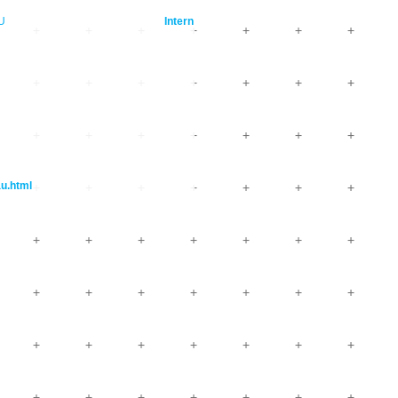
U
Intern
au.html