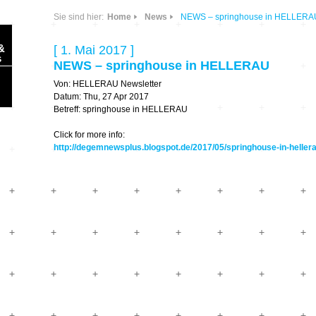
Sie sind hier:
Home
News
NEWS – springhouse in HELLERA
&
[ 1. Mai 2017 ]
s
NEWS – springhouse in HELLERAU
Von: HELLERAU Newsletter
Datum: Thu, 27 Apr 2017
Betreff: springhouse in HELLERAU
Click for more info:
http://degemnewsplus.blogspot.de/2017/05/springhouse-in-heller
Sonic Planet
Ausbildung &
HÖREN – in dieser
Forschung
Zeit
Orte & Konzerte
Allegro Praestat
Listening Machines
– Ecological
Festivals
Perspectives
Soundscape-