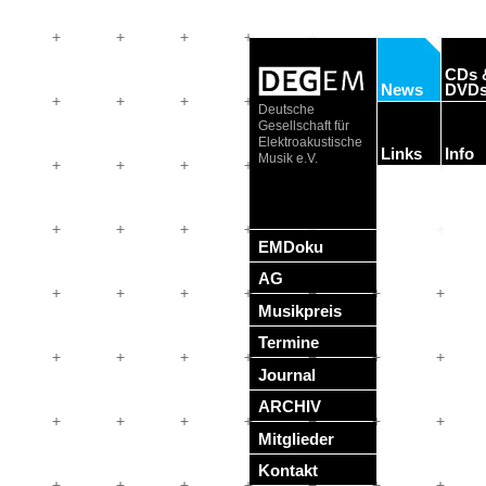
CDs 
News
DVD
Deutsche
Gesellschaft für
Elektroakustische
Links
Info
Musik e.V.
EMDoku
AG
Musikpreis
Termine
Journal
ARCHIV
Mitglieder
Kontakt