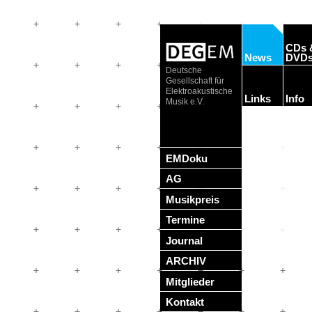
CDs 
News
DVD
Deutsche
Gesellschaft für
Elektroakustische
Links
Info
Musik e.V.
EMDoku
AG
Musikpreis
Termine
Journal
ARCHIV
Mitglieder
Kontakt