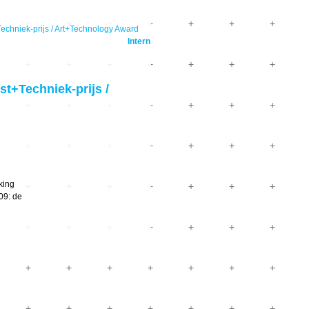
hniek-prijs / Art+Technology Award
Intern
+Techniek-prijs /
king
09: de