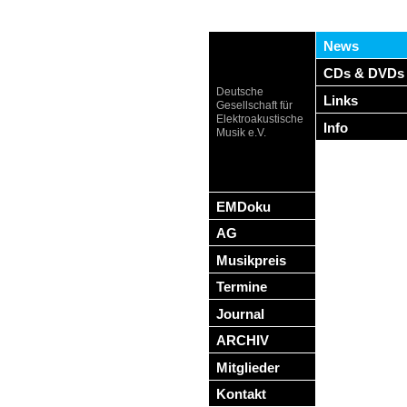
News
CDs & DVDs
Deutsche
Links
Gesellschaft für
Elektroakustische
Info
Musik e.V.
EMDoku
AG
Musikpreis
Termine
Journal
ARCHIV
Mitglieder
Kontakt