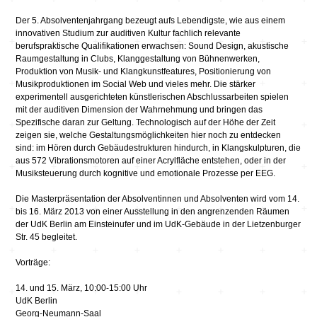
Der 5. Absolventenjahrgang bezeugt aufs Lebendigste, wie aus einem
innovativen Studium zur auditiven Kultur fachlich relevante
berufspraktische Qualifikationen erwachsen: Sound Design, akustische
Raumgestaltung in Clubs, Klanggestaltung von Bühnenwerken,
Produktion von Musik- und Klangkunstfeatures, Positionierung von
Musikproduktionen im Social Web und vieles mehr. Die stärker
experimentell ausgerichteten künstlerischen Abschlussarbeiten spielen
mit der auditiven Dimension der Wahrnehmung und bringen das
Spezifische daran zur Geltung. Technologisch auf der Höhe der Zeit
zeigen sie, welche Gestaltungsmöglichkeiten hier noch zu entdecken
sind: im Hören durch Gebäudestrukturen hindurch, in Klangskulpturen, die
aus 572 Vibrationsmotoren auf einer Acrylfläche entstehen, oder in der
Musiksteuerung durch kognitive und emotionale Prozesse per EEG.
Die Masterpräsentation der Absolventinnen und Absolventen wird vom 14.
bis 16. März 2013 von einer Ausstellung in den angrenzenden Räumen
der UdK Berlin am Einsteinufer und im UdK-Gebäude in der Lietzenburger
Str. 45 begleitet.
Vorträge:
14. und 15. März, 10:00-15:00 Uhr
UdK Berlin
Georg-Neumann-Saal