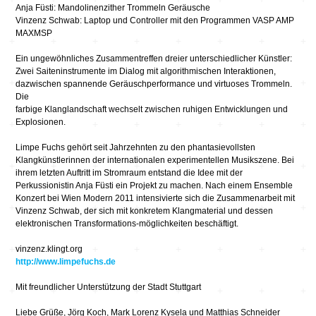
Anja Füsti: Mandolinenzither Trommeln Geräusche
Vinzenz Schwab: Laptop und Controller mit den Programmen VASP AMP
MAXMSP
Ein ungewöhnliches Zusammentreffen dreier unterschiedlicher Künstler:
Zwei Saiteninstrumente im Dialog mit algorithmischen Interaktionen,
dazwischen spannende Geräuschperformance und virtuoses Trommeln.
Die
farbige Klanglandschaft wechselt zwischen ruhigen Entwicklungen und
Explosionen.
Limpe Fuchs gehört seit Jahrzehnten zu den phantasievollsten
Klangkünstlerinnen der internationalen experimentellen Musikszene. Bei
ihrem letzten Auftritt im Stromraum entstand die Idee mit der
Perkussionistin Anja Füsti ein Projekt zu machen. Nach einem Ensemble
Konzert bei Wien Modern 2011 intensivierte sich die Zusammenarbeit mit
Vinzenz Schwab, der sich mit konkretem Klangmaterial und dessen
elektronischen Transformations-möglichkeiten beschäftigt.
vinzenz.klingt.org
http://www.limpefuchs.de
Mit freundlicher Unterstützung der Stadt Stuttgart
Liebe Grüße, Jörg Koch, Mark Lorenz Kysela und Matthias Schneider