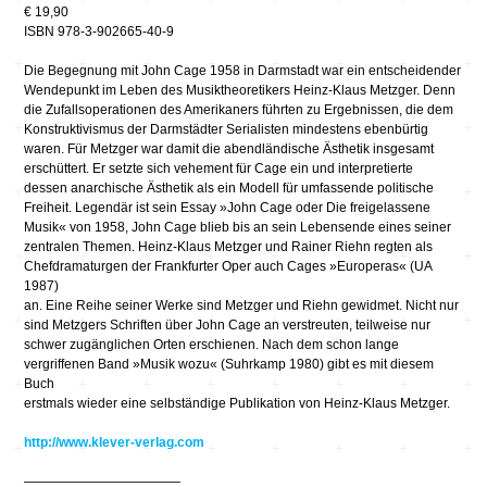
€ 19,90
ISBN 978-3-902665-40-9
Die Begegnung mit John Cage 1958 in Darmstadt war ein entscheidender
Wendepunkt im Leben des Musiktheoretikers Heinz-Klaus Metzger. Denn
die Zufallsoperationen des Amerikaners führten zu Ergebnissen, die dem
Konstruktivismus der Darmstädter Serialisten mindestens ebenbürtig
waren. Für Metzger war damit die abendländische Ästhetik insgesamt
erschüttert. Er setzte sich vehement für Cage ein und interpretierte
dessen anarchische Ästhetik als ein Modell für umfassende politische
Freiheit. Legendär ist sein Essay »John Cage oder Die freigelassene
Musik« von 1958, John Cage blieb bis an sein Lebensende eines seiner
zentralen Themen. Heinz-Klaus Metzger und Rainer Riehn regten als
Chefdramaturgen der Frankfurter Oper auch Cages »Europeras« (UA
1987)
an. Eine Reihe seiner Werke sind Metzger und Riehn gewidmet. Nicht nur
sind Metzgers Schriften über John Cage an verstreuten, teilweise nur
schwer zugänglichen Orten erschienen. Nach dem schon lange
vergriffenen Band »Musik wozu« (Suhrkamp 1980) gibt es mit diesem
Buch
erstmals wieder eine selbständige Publikation von Heinz-Klaus Metzger.
http://www.klever-verlag.com
————————————