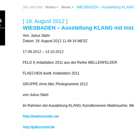
Sie sind hier:
Home
News
WIESBADEN – Ausstellung KLANG mit
&
[ 18. August 2012 ]
s
WIESBADEN – Ausstellung KLANG mit Instal
Von: Julius Stahl
Datum: 18. August 2012 11:48:16 MESZ
17.08.2012 – 14.10.2012
FELD II, Installation 2011 aus der Reihe WELLENFELDER
Sonic Planet
FLAECHEN duett, Installation 2011
Ausbildung &
HÖREN – in dieser
Forschung
Zeit
GRUPPE ohne titel, Photogramme 2012
von Julius Stahl
Orte & Konzerte
Allegro Praestat
Im Rahmen der Ausstellung KLANG, Künstlerverein Walkmuehle, W
Listening Machines
– Ecological
Festivals
http://walkmuehle.net
Perspectives
http://juliusstahl.de
Soundscape-