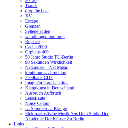
20_20
Transit
drop the beat
XV
Escape
Grenzen
Seltene Erden
wandlungen unplump
Replace
Cache 2009
Orpheus 400
50 Jahre Studio TU-Berlin
90 Sekunden Wirklichkeit
Netzmusik – Net Music
kontinuum… bruchlos
Feedback CD3
Imaginäre Landschaften
Klangkunst in Deutschland
Ausbruch Aufbruch
LeiseLaute
Noisy Colour
… Stimmen … Klänge
Elektroakustische Musik Aus Dem Studio Der
Akademie Der Künste Zu Berlin
Links