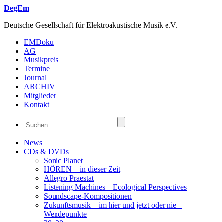
DegEm
Deutsche Gesellschaft für Elektroakustische Musik e.V.
EMDoku
AG
Musikpreis
Termine
Journal
ARCHIV
Mitglieder
Kontakt
News
CDs & DVDs
Sonic Planet
HÖREN – in dieser Zeit
Allegro Praestat
Listening Machines – Ecological Perspectives
Soundscape-Kompositionen
Zukunftsmusik – im hier und jetzt oder nie –
Wendepunkte